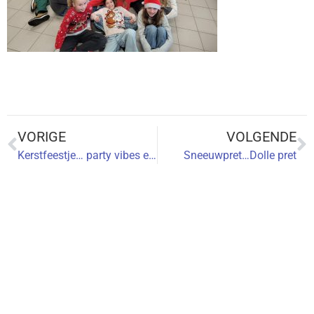
VORIGE
VOLGENDE
Kerstfeestje… party vibes en scherven die geluk brengen 🎄✨
Sneeuwpret…Dolle pret