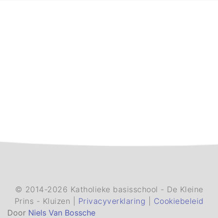
© 2014-2026 Katholieke basisschool - De Kleine
Prins - Kluizen |
Privacyverklaring
|
Cookiebeleid
Door
Niels Van Bossche