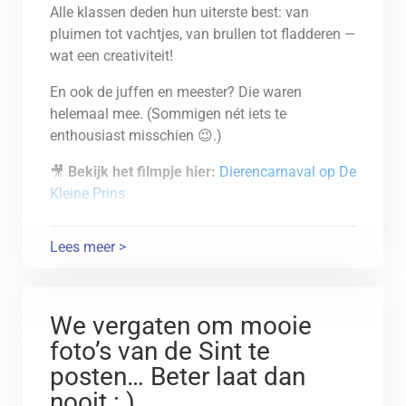
Alle klassen deden hun uiterste best: van
pluimen tot vachtjes, van brullen tot fladderen —
wat een creativiteit!
En ook de juffen en meester? Die waren
helemaal mee. (Sommigen nét iets te
enthousiast misschien 😉.)
🎥
Bekijk het filmpje hier:
Dierencarnaval op De
Kleine Prins
Kijk goed en geniet van de foto’s…
Lees meer >
Geniet vooral mee met ons van deze beestig
leuke dag! 🐯✨
We vergaten om mooie
foto’s van de Sint te
posten… Beter laat dan
nooit : )