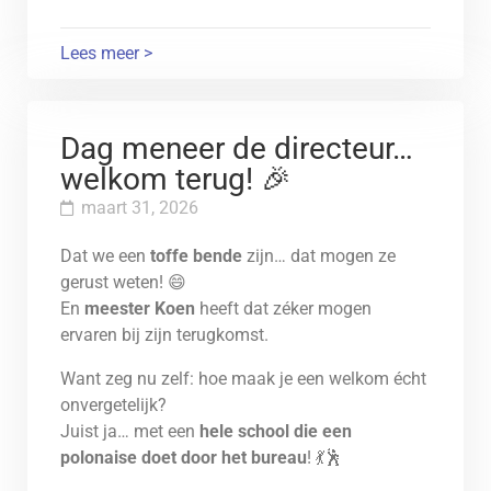
De leerlingen deden aan balstoten,
hoogspringen, vortex (fluitbal) werpen,
Lees meer >
verspringen en hardlopen.
Kortom disciplines die niet scherp vast te
leggen zijn op foto.
Dag meneer de directeur…
welkom terug! 🎉
maart 31, 2026
Dat we een
toffe bende
zijn… dat mogen ze
gerust weten! 😄
En
meester Koen
heeft dat zéker mogen
ervaren bij zijn terugkomst.
Want zeg nu zelf: hoe maak je een welkom écht
onvergetelijk?
Juist ja… met een
hele school die een
polonaise doet door het bureau
! 💃🕺