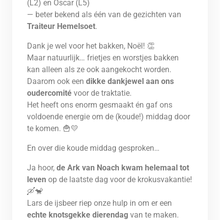
(L2) en Oscar (L5)
— beter bekend als één van de gezichten van
Traiteur Hemelsoet
.
Dank je wel voor het bakken, Noël! 👏
Maar natuurlijk… frietjes en worstjes bakken
kan alleen als ze ook aangekocht worden.
Daarom ook een
dikke dankjewel aan ons
oudercomité
voor de traktatie.
Het heeft ons enorm gesmaakt én gaf ons
voldoende energie om de (koude!) middag door
te komen. 🍟💛
En over die koude middag gesproken…
Ja hoor,
de Ark van Noach kwam helemaal tot
leven
op de laatste dag voor de krokusvakantie!
🛶🐒
Lars de ijsbeer riep onze hulp in om er een
echte knotsgekke dierendag
van te maken.